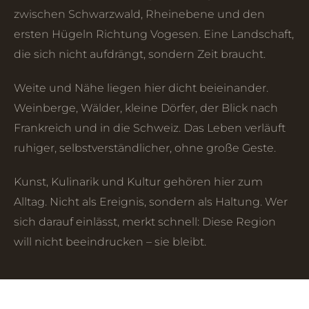
zwischen Schwarzwald, Rheinebene und den
ersten Hügeln Richtung Vogesen. Eine Landschaft,
die sich nicht aufdrängt, sondern Zeit braucht.
Weite und Nähe liegen hier dicht beieinander.
Weinberge, Wälder, kleine Dörfer, der Blick nach
Frankreich und in die Schweiz. Das Leben verläuft
ruhiger, selbstverständlicher, ohne große Geste.
Kunst, Kulinarik und Kultur gehören hier zum
Alltag. Nicht als Ereignis, sondern als Haltung. Wer
sich darauf einlässt, merkt schnell: Diese Region
will nicht beeindrucken – sie bleibt.