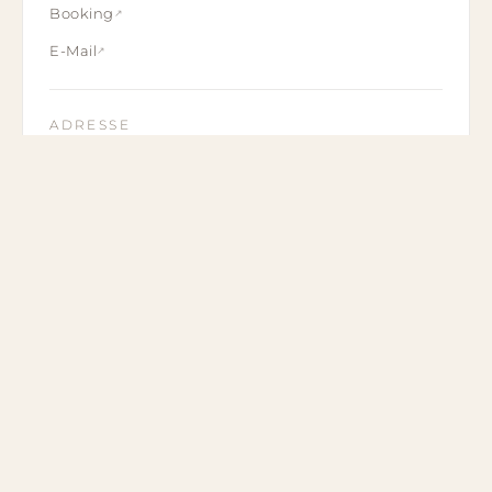
Booking
E-Mail
ADRESSE
Baselblick 26
79400 Kandern
KARTE
Karten-App
Google Maps
OpenStreetMap